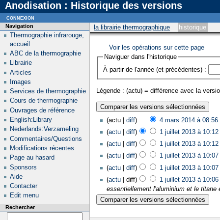
Anodisation : Historique des versions
connexion
Navigation
la librairie thermographique
historique
Thermographie infrarouge,
accueil
Voir les opérations sur cette page
ABC de la thermographie
Naviguer dans l'historique
Librairie
À partir de l'année (et précédentes) :
Articles
Images
Légende : (actu) = différence avec la versio
Services de thermographie
Cours de thermographie
Ouvrages de référence
English:Library
(actu |
diff
)
4 mars 2014 à 08:56
‎
Nederlands:Verzameling
(
actu
|
diff
)
1 juillet 2013 à 10:12
Commentaires/Questions
(
actu
|
diff
)
1 juillet 2013 à 10:12
Modifications récentes
(
actu
|
diff
)
1 juillet 2013 à 10:07
Page au hasard
Sponsors
(
actu
|
diff
)
1 juillet 2013 à 10:07
Aide
(
actu
| diff)
1 juillet 2013 à 10:06
Contacter
essentiellement l'aluminium et le titane 
Edit menu
Rechercher