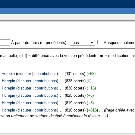
À partir du mois (et précédents) :
Masqués seuleme
n actuelle, (diff) = différence avec la version précédente,
m
= modification m
Hcrepin
(
discuter
|
contributions
)
‎
. .
(901 octets)
(+63)
‎
Hcrepin
(
discuter
|
contributions
)
‎
. .
(838 octets)
(0)
‎
Hcrepin
(
discuter
|
contributions
)
‎
. .
(838 octets)
(+13)
‎
Hcrepin
(
discuter
|
contributions
)
‎
. .
(825 octets)
(+6)
‎
Hcrepin
(
discuter
|
contributions
)
‎
. .
(819 octets)
(+3)
‎
Hcrepin
(
discuter
|
contributions
)
‎
. .
(816 octets)
(+816)
‎
. .
(Page créée avec 
est un traitement de surface destiné à amélorier la résista... »)