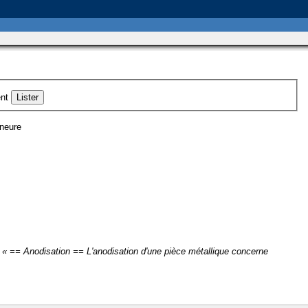
nt
ineure
« == Anodisation == L'anodisation d'une pièce métallique concerne