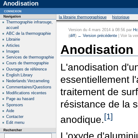
Anodisation
connexion
Navigation
la librairie thermographique
historique
Thermographie infrarouge,
accueil
Version du 4 mars 2014 à 08:56 par
Hc
ABC de la thermographie
(
diff
)
← Version précédente
| Voir la ve
Librairie
Anodisation
Articles
Images
Services de thermographie
Cours de thermographie
L'anodisation d'u
Ouvrages de référence
English:Library
essentiellement l'
Nederlands:Verzameling
Commentaires/Questions
traitement de sur
Modifications récentes
Page au hasard
résistance de la 
Sponsors
Aide
[1]
anodique.
Contacter
Edit menu
Rechercher
L'oxyde d'alumini