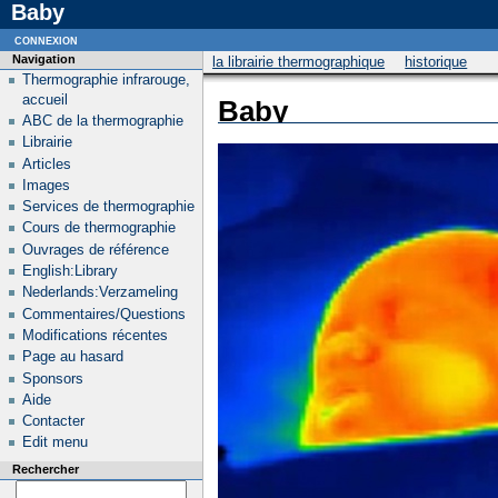
Baby
connexion
Navigation
la librairie thermographique
historique
Thermographie infrarouge,
accueil
Baby
ABC de la thermographie
Librairie
Articles
Images
Services de thermographie
Cours de thermographie
Ouvrages de référence
English:Library
Nederlands:Verzameling
Commentaires/Questions
Modifications récentes
Page au hasard
Sponsors
Aide
Contacter
Edit menu
Rechercher