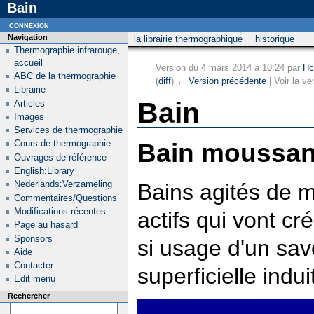
Bain
connexion
Navigation
la librairie thermographique
historique
Thermographie infrarouge,
accueil
Version du 4 mars 2014 à 10:24 par
Hc
ABC de la thermographie
(
diff
)
← Version précédente
| Voir la ve
Librairie
Bain
Articles
Images
Services de thermographie
Bain moussan
Cours de thermographie
Ouvrages de référence
English:Library
Nederlands:Verzameling
Bains agités de m
Commentaires/Questions
Modifications récentes
actifs qui vont c
Page au hasard
Sponsors
si usage d'un sav
Aide
Contacter
superficielle indu
Edit menu
Rechercher