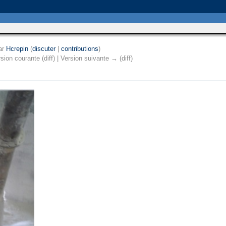
ar
Hcrepin
(
discuter
|
contributions
)
rsion courante (diff) | Version suivante → (diff)