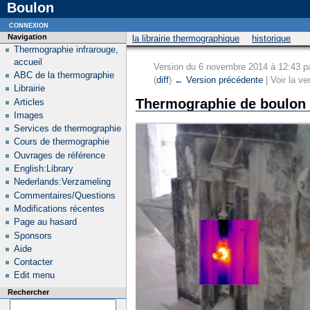
Boulon
connexion
Navigation
la librairie thermographique
historique
Thermographie infrarouge,
accueil
Version du 6 novembre 2014 à 12:43 p
ABC de la thermographie
(
diff
)
← Version précédente
| Voir la ve
Librairie
Thermographie de boulon
Articles
Images
Services de thermographie
Cours de thermographie
Ouvrages de référence
English:Library
Nederlands:Verzameling
Commentaires/Questions
Modifications récentes
Page au hasard
Sponsors
Aide
Contacter
Edit menu
Rechercher