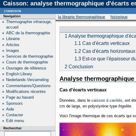
Caisson: analyse thermographique d'écarts en
connexion
Navigation
la librairie thermographique
historique
Thermographie infrarouge,
accueil
ABC de la thermographie
1
Analyse thermographique d'écart
Librairie
1.1
Cas d'écarts verticaux
Articles
Images
1.2
Cas d'écarts horizontaux
Services de thermographie
1.3
Est-ce que l'épaisseur d
Cours de thermographie
2
Conclusion
Ouvrages de référence
English:Library
Analyse thermographique d
Nederlands:Verzameling
Commentaires/Questions
Cas d'écarts verticaux
Modifications récentes
Page au hasard
Données, dans le
caisson à cavités
, ont é
Sponsors
cm de large, en polystyrène type
frigolite
.
Aide
Contacter
Voici l'image thermique de ces écarts qui s
Edit menu
Rechercher