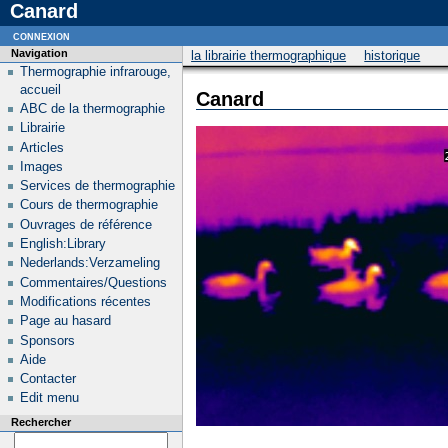
Canard
connexion
Navigation
la librairie thermographique
historique
Thermographie infrarouge,
accueil
Canard
ABC de la thermographie
Librairie
Articles
Images
Services de thermographie
Cours de thermographie
Ouvrages de référence
English:Library
Nederlands:Verzameling
Commentaires/Questions
Modifications récentes
Page au hasard
Sponsors
Aide
Contacter
Edit menu
Rechercher