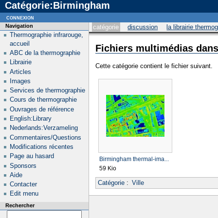
Catégorie:Birmingham
connexion
Navigation
catégorie
discussion
la librairie thermo
Thermographie infrarouge,
accueil
Fichiers multimédias dans
ABC de la thermographie
Librairie
Cette catégorie contient le fichier suivant.
Articles
Images
Services de thermographie
Cours de thermographie
Ouvrages de référence
English:Library
Nederlands:Verzameling
Commentaires/Questions
Modifications récentes
Page au hasard
Birmingham thermal-ima...
Sponsors
59 Kio
Aide
Catégorie
:
Ville
Contacter
Edit menu
Rechercher