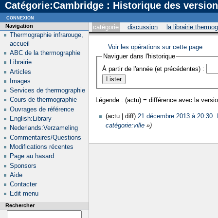
Catégorie:Cambridge : Historique des versio
connexion
Navigation
catégorie
discussion
la librairie thermo
Thermographie infrarouge,
accueil
Voir les opérations sur cette page
ABC de la thermographie
Naviguer dans l'historique
Librairie
À partir de l'année (et précédentes) :
Articles
Images
Services de thermographie
Cours de thermographie
Légende : (actu) = différence avec la versio
Ouvrages de référence
(actu | diff)
21 décembre 2013 à 20:30
‎
English:Library
catégorie:ville
»)
Nederlands:Verzameling
Commentaires/Questions
Modifications récentes
Page au hasard
Sponsors
Aide
Contacter
Edit menu
Rechercher