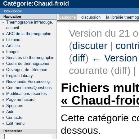
Catégorie:Chaud-froid
connexion
Navigation
catégorie
discussion
la librairie thermo
Thermographie infrarouge,
accueil
Version du 21 
ABC de la thermographie
Librairie
(
discuter
|
contr
Articles
Images
(
diff
)
← Version
Services de thermographie
Cours de thermographie
courante (diff) 
Ouvrages de référence
English:Library
Nederlands:Verzameling
Fichiers mul
Commentaires/Questions
Modifications récentes
« Chaud-froi
Page au hasard
Sponsors
Aide
Cette catégorie co
Contacter
Edit menu
dessous.
Rechercher