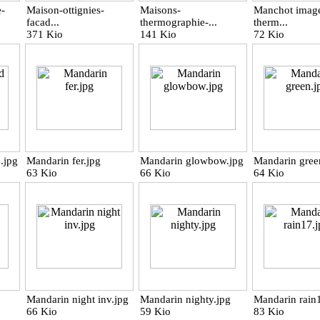
-
Maison-ottignies-
Maisons-
Manchot image
facad...
thermographie-...
therm...
371 Kio
141 Kio
72 Kio
.jpg
Mandarin fer.jpg
Mandarin glowbow.jpg
Mandarin gree
63 Kio
66 Kio
64 Kio
Mandarin night inv.jpg
Mandarin nighty.jpg
Mandarin rain
66 Kio
59 Kio
83 Kio