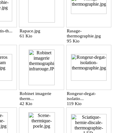
is-th...
Rapace.jpg
Rasage-
61 Kio
thermographie.jpg
95 Kio
Robinet imagerie
Rongeur-degat-
therm...
isolatio...
42 Kio
119 Kio