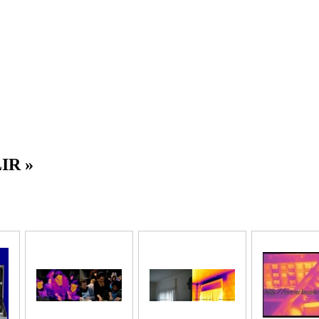
LIR »