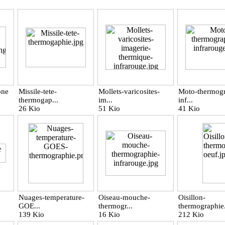
one
Missile-tete-
Mollets-varicosites-
Moto-thermogr
thermogap...
im...
inf...
26 Kio
51 Kio
41 Kio
Nuages-temperature-
Oiseau-mouche-
Oisillon-
GOE...
thermogr...
thermographie.
139 Kio
16 Kio
212 Kio