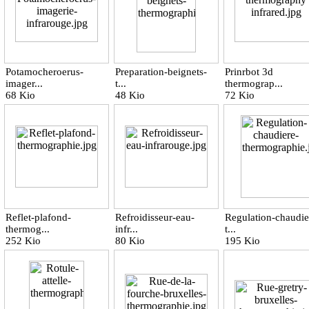
Potamocheroerus-
Preparation-beignets-
Prinrbot 3d
imager...
t...
thermograp...
68 Kio
48 Kio
72 Kio
Reflet-plafond-
Refroidisseur-eau-
Regulation-chaudie
thermog...
infr...
t...
252 Kio
80 Kio
195 Kio