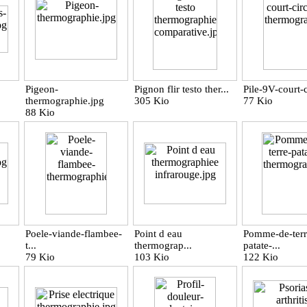
Pigeon-
Pignon flir testo ther...
Pile-9V-court-ci
thermographie.jpg
305 Kio
77 Kio
88 Kio
Poele-viande-flambee-
Point d eau
Pomme-de-terr
t...
thermograp...
patate-...
79 Kio
103 Kio
122 Kio