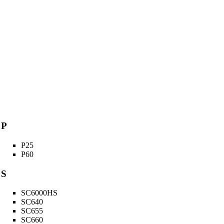
P
P25
P60
S
SC6000HS
SC640
SC655
SC660