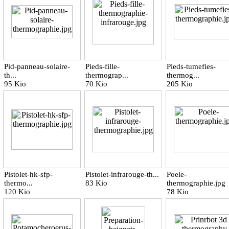
Pid-panneau-solaire-
Pieds-fille-
Pieds-tumefies-
th...
thermograp...
thermog...
95 Kio
70 Kio
205 Kio
Pistolet-hk-sfp-
Pistolet-infrarouge-th...
Poele-
thermo...
83 Kio
thermographie.jpg
120 Kio
78 Kio