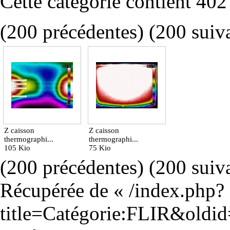
Cette catégorie contient 402 
(
200 précédentes
) (200 suiv
Z caisson
Z caisson
thermographi...
thermographi...
105 Kio
75 Kio
(
200 précédentes
) (200 suiv
Récupérée de «
/index.php?
title=Catégorie:FLIR&oldi