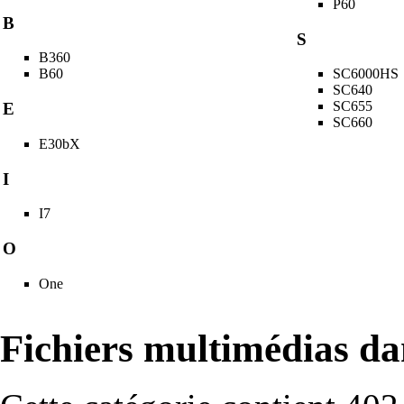
P60
B
S
B360
B60
SC6000HS
SC640
SC655
E
SC660
E30bX
I
I7
O
One
Fichiers multimédias da