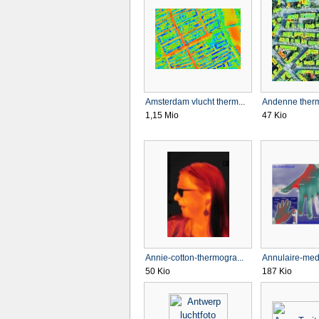
Amsterdam vlucht therm...
Andenne therm
1,15 Mio
47 Kio
Annie-cotton-thermogra...
Annulaire-medic
50 Kio
187 Kio