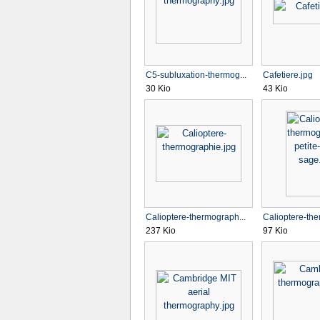
C5-subluxation-thermog...
Cafetiere.jpg
30 Kio
43 Kio
Calioptere-thermograph...
Calioptere-the
237 Kio
97 Kio