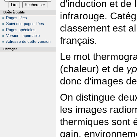
d'induction et de 
Boîte à outils
infrarouge. Catég
Pages liées
Suivi des pages liées
classement est a
Pages spéciales
Version imprimable
français.
Adresse de cette version
Partager
Le mot thermogra
(chaleur) et de
γ
donc d'images de
On distingue deux
les images radio
thermiques sont é
gain, environneme