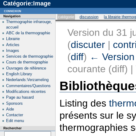
Catégorie:Image
connexion
Navigation
catégorie
discussion
la librairie thermo
Thermographie infrarouge,
accueil
Version du 31 j
ABC de la thermographie
Librairie
(
discuter
|
contr
Articles
Images
(
diff
)
← Version
Services de thermographie
Cours de thermographie
courante (diff) 
Ouvrages de référence
English:Library
Nederlands:Verzameling
Bibliothèque
Commentaires/Questions
Modifications récentes
Page au hasard
Listing des
therm
Sponsors
Aide
présents sur le 
Contacter
Edit menu
thermographies so
Rechercher