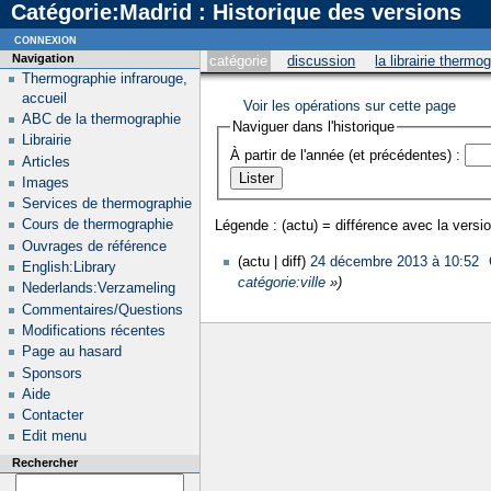
Catégorie:Madrid : Historique des versions
connexion
Navigation
catégorie
discussion
la librairie thermo
Thermographie infrarouge,
accueil
Voir les opérations sur cette page
ABC de la thermographie
Naviguer dans l'historique
Librairie
À partir de l'année (et précédentes) :
Articles
Images
Services de thermographie
Cours de thermographie
Légende : (actu) = différence avec la versio
Ouvrages de référence
(actu | diff)
24 décembre 2013 à 10:52
‎
English:Library
catégorie:ville
»)
Nederlands:Verzameling
Commentaires/Questions
Modifications récentes
Page au hasard
Sponsors
Aide
Contacter
Edit menu
Rechercher