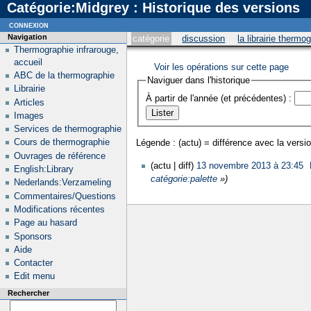
Catégorie:Midgrey : Historique des versions
connexion
Navigation
catégorie
discussion
la librairie thermo
Thermographie infrarouge,
accueil
Voir les opérations sur cette page
ABC de la thermographie
Naviguer dans l'historique
Librairie
À partir de l'année (et précédentes) :
Articles
Images
Services de thermographie
Cours de thermographie
Légende : (actu) = différence avec la versio
Ouvrages de référence
(actu | diff)
13 novembre 2013 à 23:45
‎
English:Library
catégorie:palette
»)
Nederlands:Verzameling
Commentaires/Questions
Modifications récentes
Page au hasard
Sponsors
Aide
Contacter
Edit menu
Rechercher