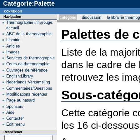
Catégorie:Palette
connexion
Navigation
catégorie
discussion
la librairie thermo
Thermographie infrarouge,
accueil
Palettes de 
ABC de la thermographie
Librairie
Articles
Liste de la majori
Images
Services de thermographie
dans le cadre de
Cours de thermographie
Ouvrages de référence
retrouvez les ima
English:Library
Nederlands:Verzameling
Commentaires/Questions
Sous-catégo
Modifications récentes
Page au hasard
Sponsors
Cette catégorie 
Aide
Contacter
les 16 ci-dessous
Edit menu
Rechercher
A