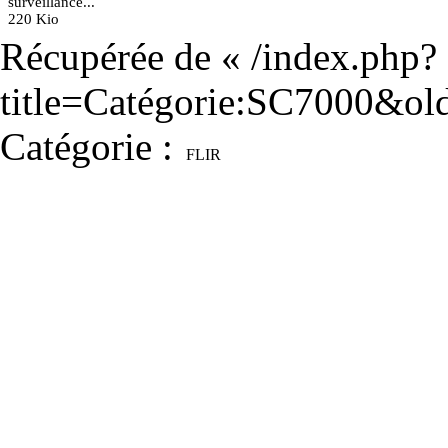
surveillance...
220 Kio
Récupérée de «
/index.php?
title=Catégorie:SC7000&ol
Catégorie
:
FLIR