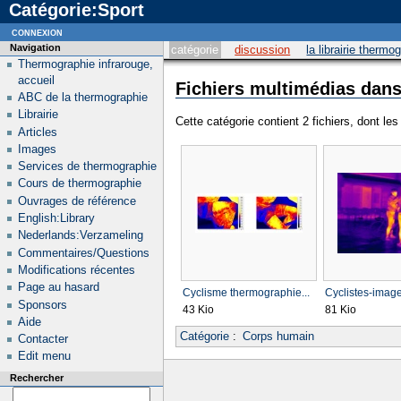
Catégorie:Sport
connexion
Navigation
catégorie
discussion
la librairie thermo
Thermographie infrarouge,
accueil
Fichiers multimédias dans 
ABC de la thermographie
Librairie
Cette catégorie contient 2 fichiers, dont le
Articles
Images
Services de thermographie
Cours de thermographie
Ouvrages de référence
English:Library
Nederlands:Verzameling
Commentaires/Questions
Modifications récentes
Page au hasard
Cyclisme thermographie...
Cyclistes-imager
Sponsors
43 Kio
81 Kio
Aide
Catégorie
:
Corps humain
Contacter
Edit menu
Rechercher