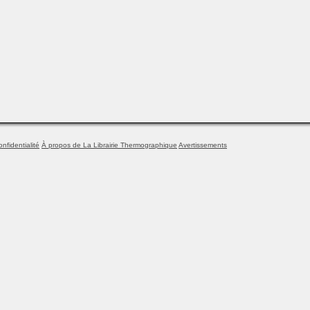
onfidentialité
À propos de La Librairie Thermographique
Avertissements