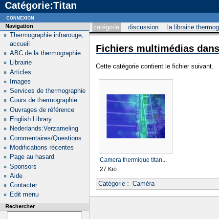
Catégorie:Titan
connexion
Navigation
catégorie
discussion
la librairie thermo
Thermographie infrarouge,
accueil
Fichiers multimédias dans 
ABC de la thermographie
Librairie
Cette catégorie contient le fichier suivant.
Articles
Images
Services de thermographie
Cours de thermographie
Ouvrages de référence
English:Library
Nederlands:Verzameling
Commentaires/Questions
Modifications récentes
Page au hasard
Camera thermique titan...
Sponsors
27 Kio
Aide
Catégorie
:
Caméra
Contacter
Edit menu
Rechercher