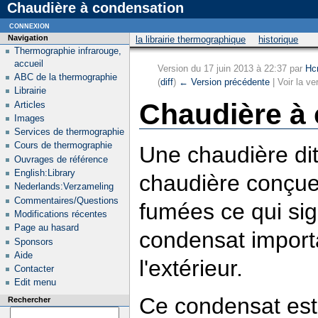
Chaudière à condensation
connexion
Navigation
la librairie thermographique
historique
Thermographie infrarouge,
accueil
Version du 17 juin 2013 à 22:37 par
Hc
ABC de la thermographie
(
diff
)
← Version précédente
| Voir la ve
Librairie
Chaudière à
Articles
Images
Services de thermographie
Cours de thermographie
Une chaudière di
Ouvrages de référence
English:Library
chaudière conçue
Nederlands:Verzameling
Commentaires/Questions
fumées ce qui sign
Modifications récentes
Page au hasard
condensat import
Sponsors
Aide
l'extérieur.
Contacter
Edit menu
Ce condensat est
Rechercher