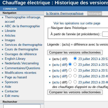
Chauffage électrique : Historique des version
connexion
Navigation
la librairie thermographique
historique
Thermographie infrarouge,
accueil
Voir les opérations sur cette page
ABC de la thermographie
Naviguer dans l'historique
Librairie
À partir de l'année (et précédentes) :
Articles
Images
Légende : (actu) = différence avec la versio
Services de thermographie
Cours de thermographie
Ouvrages de référence
English:Library
(actu |
diff
)
23 juillet 2013 à 20:5
Nederlands:Verzameling
(
actu
|
diff
)
23 juillet 2013 à 20:5
Commentaires/Questions
(
actu
|
diff
)
23 juillet 2013 à 20:5
Modifications récentes
(
actu
|
diff
)
23 juillet 2013 à 20:4
Page au hasard
Sponsors
(
actu
| diff)
23 juillet 2013 à 20:4
Aide
des chauffages d'appoint ou de chauffag
Contacter
Edit menu
Rechercher