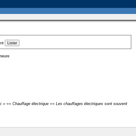
nt
ineure
c « == Chauffage électrique == Les chauffages électriques sont souvent