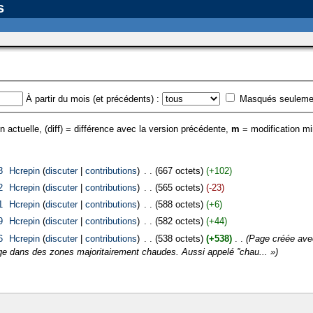
s
À partir du mois (et précédents) :
Masqués seuleme
n actuelle, (diff) = différence avec la version précédente,
m
= modification m
3
‎
Hcrepin
(
discuter
|
contributions
)
‎
. .
(667 octets)
(+102)
2
‎
Hcrepin
(
discuter
|
contributions
)
‎
. .
(565 octets)
(-23)
1
‎
Hcrepin
(
discuter
|
contributions
)
‎
. .
(588 octets)
(+6)
9
‎
Hcrepin
(
discuter
|
contributions
)
‎
. .
(582 octets)
(+44)
6
‎
Hcrepin
(
discuter
|
contributions
)
‎
. .
(538 octets)
(+538)
‎
. .
(Page créée ave
e dans des zones majoritairement chaudes. Aussi appelé ''chau... »)