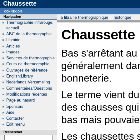
Chaussette
connexion
Navigation
la librairie thermographique
historique
Thermographie infrarouge,
accueil
Chaussette
ABC de la thermographie
Librairie
Articles
Bas s'arrêtant a
Images
Services de thermographie
généralement dan
Cours de thermographie
Ouvrages de référence
bonneterie.
English:Library
Nederlands:Verzameling
Commentaires/Questions
Le terme vient du
Modifications récentes
Page au hasard
des chausses qui
Sponsors
Aide
bas mais pouvaie
Contacter
Edit menu
Rechercher
Les chaussettes 