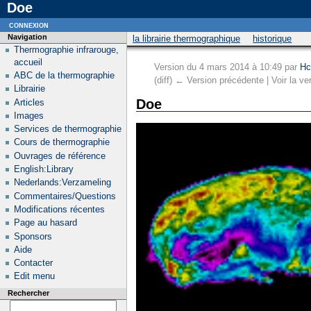
Doe
connexion
Navigation
la librairie thermographique
historique
Thermographie infrarouge,
accueil
Version du 4 mars 2014 à 10:49 par
Hc
ABC de la thermographie
(diff) ← Version précédente | Voir la ver
Librairie
Doe
Articles
Images
Services de thermographie
Cours de thermographie
Ouvrages de référence
English:Library
Nederlands:Verzameling
Commentaires/Questions
Modifications récentes
Page au hasard
Sponsors
Aide
Contacter
Edit menu
Rechercher