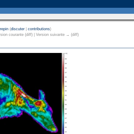
repin
(
discuter
|
contributions
)
sion courante (diff) | Version suivante → (diff)