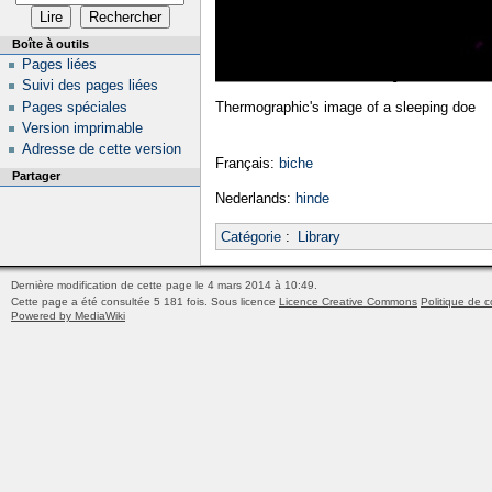
Boîte à outils
Pages liées
Suivi des pages liées
Pages spéciales
Thermographic's image of a sleeping doe
Version imprimable
Adresse de cette version
Français:
biche
Partager
Nederlands:
hinde
Catégorie
:
Library
Dernière modification de cette page le 4 mars 2014 à 10:49.
Cette page a été consultée 5 181 fois.
Sous licence
Licence Creative Commons
Politique de c
Powered by MediaWiki