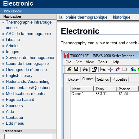
Electronic
connexion
Navigation
la librairie thermographique
historique
Thermographie infrarouge,
accueil
Electronic
ABC de la thermographie
Librairie
Thermography can allow to test and check ex
Articles
Images
Services de thermographie
Cours de thermographie
Ouvrages de référence
English:Library
Nederlands:Verzameling
Commentaires/Questions
Modifications récentes
Page au hasard
Sponsors
Aide
Contacter
Edit menu
Rechercher