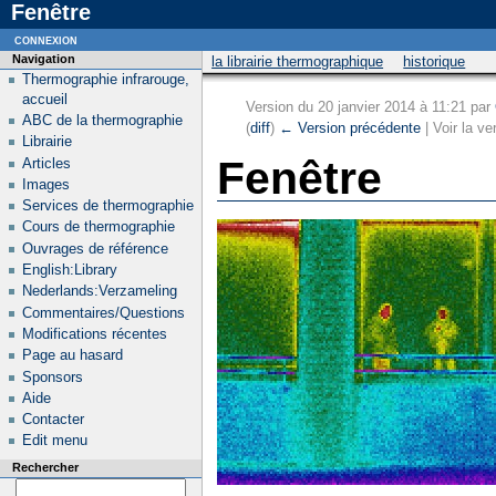
Fenêtre
connexion
Navigation
la librairie thermographique
historique
Thermographie infrarouge,
accueil
Version du 20 janvier 2014 à 11:21 par
ABC de la thermographie
(
diff
)
← Version précédente
| Voir la ve
Librairie
Fenêtre
Articles
Images
Services de thermographie
Cours de thermographie
Ouvrages de référence
English:Library
Nederlands:Verzameling
Commentaires/Questions
Modifications récentes
Page au hasard
Sponsors
Aide
Contacter
Edit menu
Rechercher