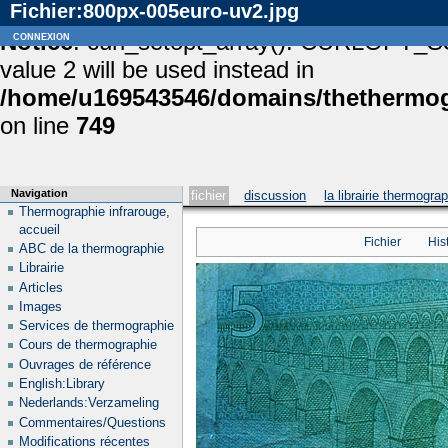
Fichier:800px-005euro-uv2.jpg
Notice
connexion
: curl_setopt_array(): CURLOPT_S
value 2 will be used instead in
/home/u169543546/domains/thethermogr
on line
749
Navigation
fichier
discussion
la librairie thermogra
Thermographie infrarouge,
accueil
Fichier
His
ABC de la thermographie
Librairie
Articles
Images
Services de thermographie
Cours de thermographie
Ouvrages de référence
English:Library
Nederlands:Verzameling
Commentaires/Questions
Modifications récentes