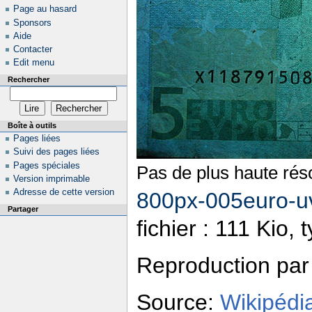
Page au hasard
Sponsors
Aide
Contacter
Edit menu
Rechercher
Boîte à outils
Pages liées
Suivi des pages liées
Pages spéciales
Pas de plus haute réso
Version imprimable
Adresse de cette version
800px-005euro-u
Partager
fichier : 111 Kio,
Reproduction par
Source:
Wikipédi