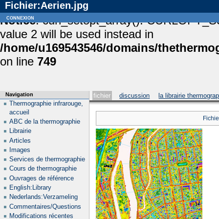
Fichier:Aerien.jpg
Notice
connexion
: curl_setopt_array(): CURLOPT_S
value 2 will be used instead in
/home/u169543546/domains/thethermogr
on line
749
Navigation
fichier
discussion
la librairie thermogra
Thermographie infrarouge,
accueil
Fichie
ABC de la thermographie
Librairie
Articles
Images
Services de thermographie
Cours de thermographie
Ouvrages de référence
English:Library
Nederlands:Verzameling
Commentaires/Questions
Modifications récentes