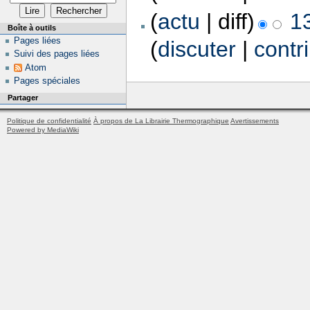
(
actu
| diff)
1
Boîte à outils
Pages liées
(
discuter
|
contr
Suivi des pages liées
Atom
Pages spéciales
Partager
Politique de confidentialité
À propos de La Librairie Thermographique
Avertissements
Powered by MediaWiki