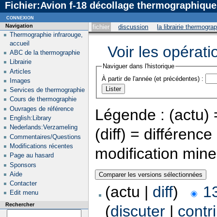
Fichier:Avion f-18 décollage thermographique 
connexion
Navigation
fichier
discussion
la librairie thermogra
Thermographie infrarouge,
accueil
Voir les opérati
ABC de la thermographie
Librairie
Naviguer dans l'historique
Articles
À partir de l'année (et précédentes) :
Images
Services de thermographie
Cours de thermographie
Ouvrages de référence
Légende : (actu) =
English:Library
Nederlands:Verzameling
(diff) = différenc
Commentaires/Questions
Modifications récentes
modification min
Page au hasard
Sponsors
Aide
Contacter
(actu |
diff
)
1
Edit menu
Rechercher
(
discuter
|
contr