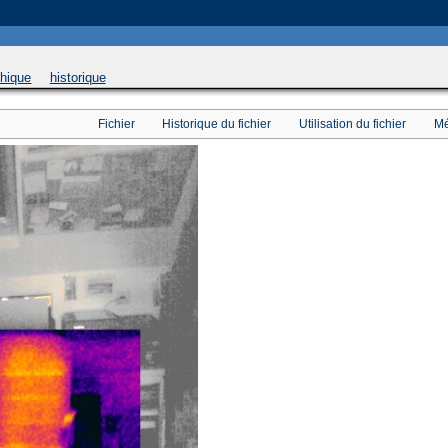
 will be used instead in
/home/u169543546/domains/thethermograpiclibrary.org/public_html/
phique
historique
Fichier
Historique du fichier
Utilisation du fichier
Mé