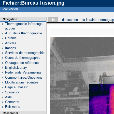
Fichier:Bureau fusion.jpg
Notice
: curl_setopt_array(): CURLOPT_SSL_VERIFYHOST no longer accepts the value 1, value 2
connexion
Navigation
fichier
discussion
la librairie thermogra
Thermographie infrarouge,
accueil
ABC de la thermographie
Librairie
Articles
Images
Services de thermographie
Cours de thermographie
Ouvrages de référence
English:Library
Nederlands:Verzameling
Commentaires/Questions
Modifications récentes
Page au hasard
Sponsors
Aide
Contacter
Edit menu
Rechercher