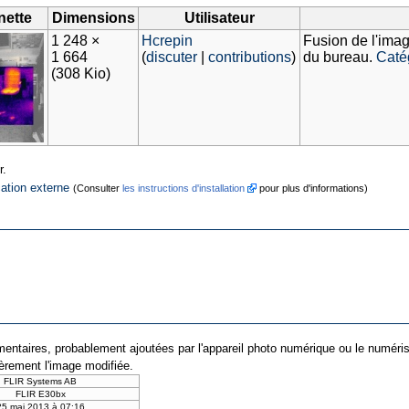
nette
Dimensions
Utilisateur
1 248 ×
Hcrepin
Fusion de l'ima
1 664
(
discuter
|
contributions
)
du bureau.
Caté
(308 Kio)
r.
cation externe
(Consulter
les instructions d'installation
pour plus d'informations)
entaires, probablement ajoutées par l'appareil photo numérique ou le numériseur 
ièrement l'image modifiée.
FLIR Systems AB
FLIR E30bx
25 mai 2013 à 07:16