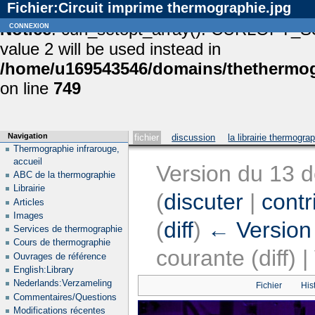
Fichier:Circuit imprime thermographie.jpg
Notice
connexion
: curl_setopt_array(): CURLOPT_S
value 2 will be used instead in
/home/u169543546/domains/thethermogr
on line
749
Navigation
fichier
discussion
la librairie thermogra
Thermographie infrarouge,
accueil
Version du 13 
ABC de la thermographie
Librairie
(
discuter
|
contr
Articles
Images
(
diff
)
← Version
Services de thermographie
Cours de thermographie
courante (diff) 
Ouvrages de référence
English:Library
Nederlands:Verzameling
Fichier
His
Commentaires/Questions
Modifications récentes