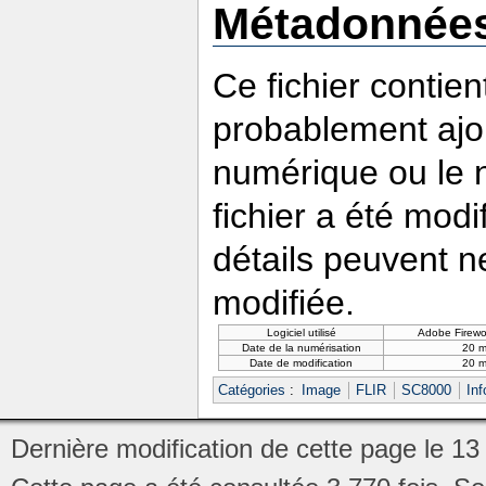
Métadonnée
Ce fichier contie
probablement ajou
numérique ou le nu
fichier a été modi
détails peuvent n
modifiée.
Logiciel utilisé
Adobe Firewo
Date de la numérisation
20 m
Date de modification
20 m
Catégories
:
Image
FLIR
SC8000
In
Dernière modification de cette page le 1