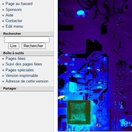
Page au hasard
Sponsors
Aide
Contacter
Edit menu
Rechercher
Boîte à outils
Pages liées
Suivi des pages liées
Pages spéciales
Version imprimable
Adresse de cette version
Partager