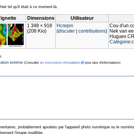
hier tel qu'il était à ce moment-là.
ignette
Dimensions
Utilisateur
1 348 × 918
Hcrepin
Cou d'un co
(208 Kio)
(
discuter
|
contributions
)
Nek van een
Hugues C
Catégorie:
r.
cation externe
(Consulter
les instructions d'installation
pour plus d'informations)
entaires, probablement ajoutées par l'appareil photo numérique ou le numériseur 
ièrement l'image modifiée.