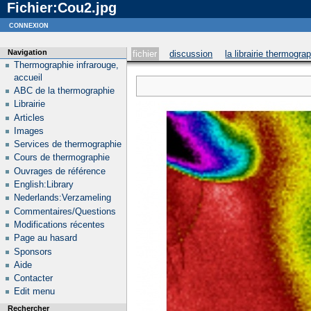
Fichier:Cou2.jpg
Notice
: curl_setopt_array(): CURLOPT_SSL_VERIFYHOST no longer accepts the value 1, value 2
connexion
Navigation
fichier
discussion
la librairie thermogra
Thermographie infrarouge,
accueil
ABC de la thermographie
Librairie
Articles
Images
Services de thermographie
Cours de thermographie
Ouvrages de référence
English:Library
Nederlands:Verzameling
Commentaires/Questions
Modifications récentes
Page au hasard
Sponsors
Aide
Contacter
Edit menu
Rechercher