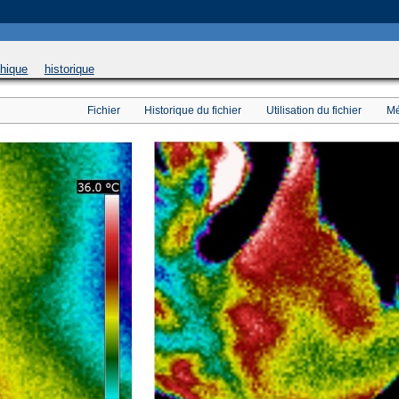
 will be used instead in
/home/u169543546/domains/thethermograpiclibrary.org/public_html/
phique
historique
Fichier
Historique du fichier
Utilisation du fichier
Mé