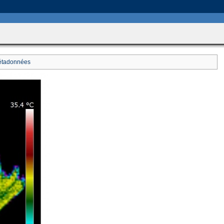
includes/HttpFunctions.php
on line
749
tadonnées