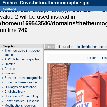
Fichier:Cuve-beton-thermographie.jpg
Notice
connexion
: curl_setopt_array(): CURLOPT_S
value 2 will be used instead in
/home/u169543546/domains/thethermogr
on line
749
Navigation
fichier
discussion
la librairie thermogra
Thermographie infrarouge,
accueil
Fichier
His
ABC de la thermographie
Librairie
Articles
Images
Services de thermographie
Cours de thermographie
Ouvrages de référence
English:Library
Nederlands:Verzameling
Commentaires/Questions
Modifications récentes