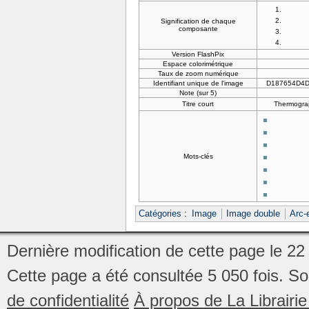
Signification de chaque
composante
Version FlashPix
Espace colorimétrique
Taux de zoom numérique
Identifiant unique de l'image
D187654D4
Note (sur 5)
Titre court
Thermograp
Mots-clés
Catégories
:
Image
Image double
Arc-
Dernière modification de cette page le 22
Cette page a été consultée 5 050 fois.
So
de confidentialité
À propos de La Librair