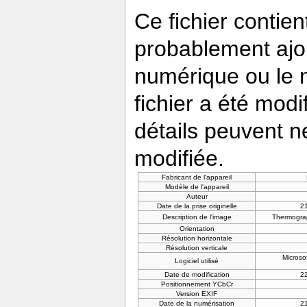
Ce fichier contie
probablement ajou
numérique ou le nu
fichier a été modi
détails peuvent n
modifiée.
Fabricant de l'appareil
Modèle de l'appareil
Auteur
Date de la prise originelle
21
Description de l'image
Thermograp
Orientation
Résolution horizontale
Résolution verticale
Microso
Logiciel utilisé
Date de modification
22
Positionnement YCbCr
Version EXIF
Date de la numérisation
21