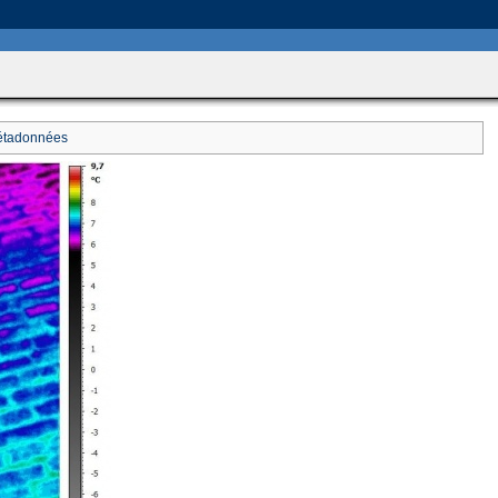
includes/HttpFunctions.php
on line
749
tadonnées