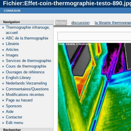
Fichier:Effet-coin-thermographie-testo-890.jp
Notice
: curl_setopt_array(): CURLOPT_SSL_VERIFYHOST no longer accepts the value 1, value 2
connexion
Navigation
fichier
discussion
la librairie thermogra
Thermographie infrarouge,
accueil
ABC de la thermographie
Librairie
Articles
Images
Services de thermographie
Cours de thermographie
Ouvrages de référence
English:Library
Nederlands:Verzameling
Commentaires/Questions
Modifications récentes
Page au hasard
Sponsors
Aide
Contacter
Edit menu
Rechercher