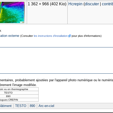
1 362 × 966
(402 Kio)
Hcrepin
(
discuter
|
contri
r.
cation externe
(Consulter
les instructions d'installation
pour plus d'informations)
entaires, probablement ajoutées par l'appareil photo numérique ou le numériseur 
ièrement l'image modifiée.
coin vu en thermographie
TESTO
890
Hugues CREPIN
Bâtiment
TESTO
890
Arc-en-ciel