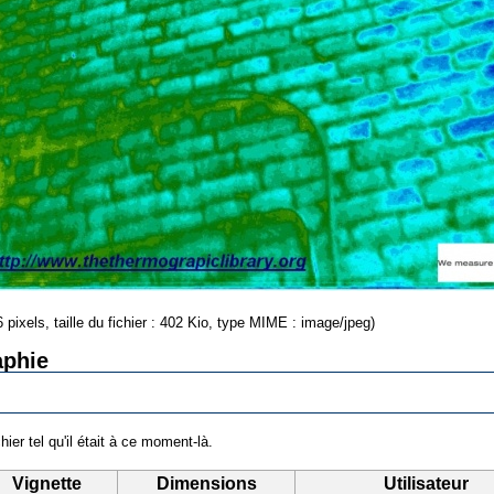
 pixels, taille du fichier : 402 Kio, type MIME : image/jpeg)
aphie
hier tel qu'il était à ce moment-là.
Vignette
Dimensions
Utilisateur