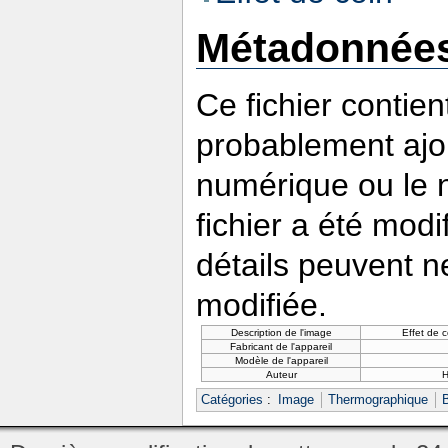
Métadonnée
Ce fichier contie
probablement ajou
numérique ou le nu
fichier a été modi
détails peuvent n
modifiée.
Description de l'image
Effet de 
Fabricant de l'appareil
Modèle de l'appareil
Auteur
Catégories
:
Image
Thermographique