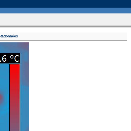
includes/HttpFunctions.php
on line
749
tadonnées