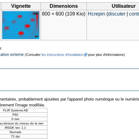
Vignette
Dimensions
Utilisateur
800 × 600
(109 Kio)
Hcrepin
(
discuter
|
cont
r.
cation externe
(Consulter
les instructions d'installation
pour plus d'informations)
entaires, probablement ajoutées par l'appareil photo numérique ou le numériseur 
ièrement l'image modifiée.
FLIR Systems AB
P60
0 mm
au-dessus du niveau de la mer
IRSDK Ver. 1.1
Normale
72 dpi