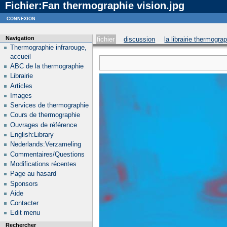
Fichier:Fan thermographie vision.jpg
Notice
: curl_setopt_array(): CURLOPT_SSL_VERIFYHOST no longer accepts the value 1, value 2
connexion
Navigation
fichier
discussion
la librairie thermogra
Thermographie infrarouge,
accueil
ABC de la thermographie
Librairie
Articles
Images
Services de thermographie
Cours de thermographie
Ouvrages de référence
English:Library
Nederlands:Verzameling
Commentaires/Questions
Modifications récentes
Page au hasard
Sponsors
Aide
Contacter
Edit menu
Rechercher