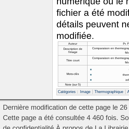
numérique ou le nu
fichier a été modi
détails peuvent n
modifiée.
Auteur
Pr. 
Comparaison en thermograph
Description de
l'image
fié
Comparaison en thermograph
Titre court
fié
Mots-clés
ther
in
Note (sur 5)
Catégories
:
Image
Thermographique
A
Dernière modification de cette page le 26
Cette page a été consultée 4 460 fois.
So
de confidentialité
À propos de La Librair