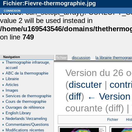
Fichier:Fievre-thermographie.jpg
Notice
connexion
: curl_setopt_array(): CURLOPT_S
value 2 will be used instead in
/home/u169543546/domains/thethermogr
on line
749
Navigation
fichier
discussion
la librairie thermogra
Thermographie infrarouge,
accueil
Version du 26 
ABC de la thermographie
Librairie
(
discuter
|
contr
Articles
Images
(
diff
)
← Version
Services de thermographie
Cours de thermographie
courante (diff) 
Ouvrages de référence
English:Library
Nederlands:Verzameling
Fichier
His
Commentaires/Questions
Modifications récentes