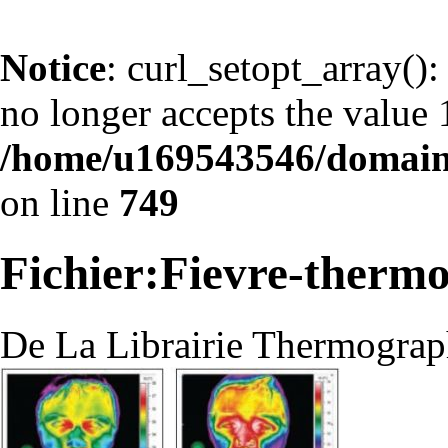
Notice
: curl_setopt_arr
no longer accepts the value 1
/home/u169543546/domains
on line
749
Fichier:Fievre-therm
De La Librairie Thermograp