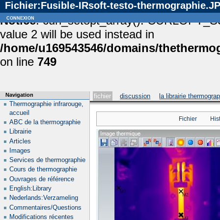
Fichier:Fusible-IRsoft-testo-thermographie.J
Notice
connexion
: curl_setopt_array(): CURLOPT_S
value 2 will be used instead in
/home/u169543546/domains/thethermogr
on line
749
Navigation
fichier
discussion
la librairie thermogra
Thermographie infrarouge,
accueil
Fichier
His
ABC de la thermographie
Librairie
Articles
Images
Services de thermographie
Cours de thermographie
Ouvrages de référence
English:Library
Nederlands:Verzameling
Commentaires/Questions
Modifications récentes