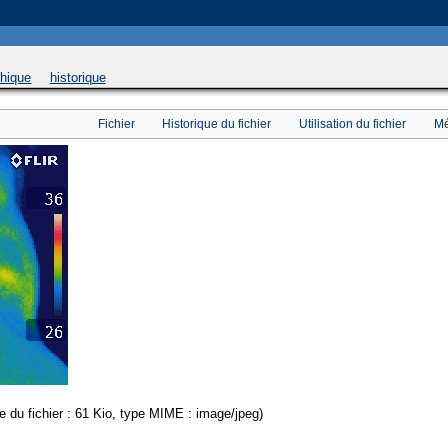
 will be used instead in
/home/u169543546/domains/thethermograpiclibrary.org/public_html/
phique
historique
Fichier
Historique du fichier
Utilisation du fichier
Mé
le du fichier : 61 Kio, type MIME : image/jpeg)