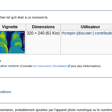
hier tel qu'il était à ce moment-là.
Vignette
Dimensions
Utilisateur
320 × 240
(61 Kio)
Hcrepin
(
discuter
|
contribut
r.
cation externe
(Consulter
les instructions d'installation
pour plus d'informations)
nditions
entaires, probablement ajoutées par l'appareil photo numérique ou le numériseur 