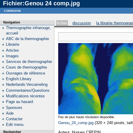
Fichier:Genou 24 comp.jpg
Notice
: curl_setopt_array(): CURLOPT_SSL_VERIFYHOST no longer accepts the value 1, value 2
connexion
Navigation
fichier
discussion
la librairie thermogra
Thermographie infrarouge,
accueil
ABC de la thermographie
Librairie
Articles
Images
Services de thermographie
Cours de thermographie
Ouvrages de référence
English:Library
Nederlands:Verzameling
Commentaires/Questions
Modifications récentes
Page au hasard
Sponsors
Aide
Pas de plus haute résolution disponible.
Contacter
Genou_24_comp.jpg
‎
(320 × 240 pixels, tail
Edit menu
Auteur: Hugues CREPIN
Rechercher