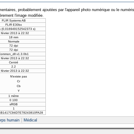
entaires, probablement ajoutées par l'appareil photo numérique ou le numériseur 
ièrement l'image modifiée.
FLIR Systems AB
FLIR E30bx
s (0,016949152542373 s)
 février 2013 à 22:32
18 mm
Normale
72 dpi
72 dpi
Common_dll v1.3.0b1
 février 2013 à 22:32
Centré
2.2
 février 2013 à 22:32
N'existe pas
Cr
Cb
Y
1 mètre
0 100
sRGB
1
4B1417C94D7E78243810FA28
rps humain
Médical