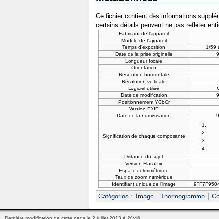
Ce fichier contient des informations supplém
certains détails peuvent ne pas refléter ent
Fabricant de l'appareil
Modèle de l'appareil
Temps d'exposition
1/59 
Date de la prise originelle
9
Longueur focale
Orientation
Résolution horizontale
Résolution verticale
Logiciel utilisé
Date de modification
9
Positionnement YCbCr
Version EXIF
Date de la numérisation
9
Signification de chaque composante
Distance du sujet
Version FlashPix
Espace colorimétrique
Taux de zoom numérique
Identifiant unique de l'image
9FF7F950
Catégories
:
Image
Thermogramme
Co
Dernière modification de cette page le 2 juillet 2013 à 20:46.