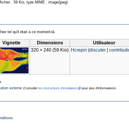
 fichier : 59 Kio, type MIME : image/jpeg)
hier tel qu'il était à ce moment-là.
Vignette
Dimensions
Utilisateur
320 × 240
(59 Kio)
Hcrepin
(
discuter
|
contribut
r.
cation externe
(Consulter
les instructions d'installation
pour plus d'informations)
nditions