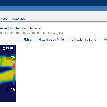
 will be used instead in
/home/u169543546/domains/thethermograpiclibrary.org/public_html/
phique
historique
repin
(
discuter
|
contributions
)
rsion courante (diff) | Version suivante → (diff)
Fichier
Historique du fichier
Utilisation du fichier
Mé