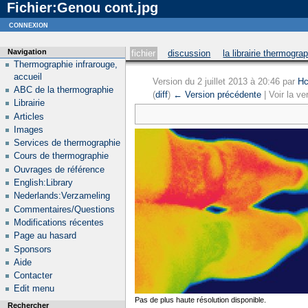
Fichier:Genou cont.jpg
Notice
: curl_setopt_array(): CURLOPT_SSL_VERIFYHOST no longer accepts the value 1, value 2
connexion
Navigation
fichier
discussion
la librairie thermogra
Thermographie infrarouge,
accueil
Version du 2 juillet 2013 à 20:46 par
Hc
ABC de la thermographie
(
diff
)
← Version précédente
| Voir la ve
Librairie
Articles
Images
Services de thermographie
Cours de thermographie
Ouvrages de référence
English:Library
Nederlands:Verzameling
Commentaires/Questions
Modifications récentes
Page au hasard
Sponsors
Aide
Contacter
Edit menu
Pas de plus haute résolution disponible.
Rechercher