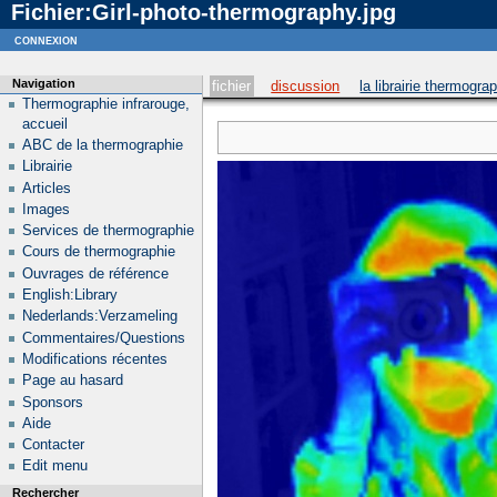
Fichier:Girl-photo-thermography.jpg
Notice
: curl_setopt_array(): CURLOPT_SSL_VERIFYHOST no longer accepts the value 1, value 2
connexion
Navigation
fichier
discussion
la librairie thermogra
Thermographie infrarouge,
accueil
ABC de la thermographie
Librairie
Articles
Images
Services de thermographie
Cours de thermographie
Ouvrages de référence
English:Library
Nederlands:Verzameling
Commentaires/Questions
Modifications récentes
Page au hasard
Sponsors
Aide
Contacter
Edit menu
Rechercher