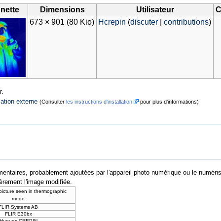
nette
Dimensions
Utilisateur
C
673 × 901
(80 Kio)
Hcrepin
(
discuter
|
contributions
)
r.
cation externe
(Consulter
les instructions d'installation
pour plus d'informations)
entaires, probablement ajoutées par l'appareil photo numérique ou le numériseur 
ièrement l'image modifiée.
 picture seen in thermographic
mode
FLIR Systems AB
FLIR E30bx
Hugues CREPIN