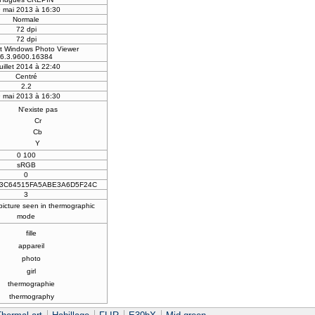
 mai 2013 à 16:30
Normale
72 dpi
72 dpi
ft Windows Photo Viewer
6.3.9600.16384
juillet 2014 à 22:40
Centré
2.2
 mai 2013 à 16:30
N'existe pas
Cr
Cb
Y
0 100
sRGB
0
3C64515FA5ABE3A6D5F24C
3
 picture seen in thermographic
mode
fille
appareil
photo
girl
thermographie
thermography