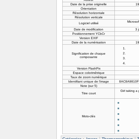
Date de la prise originelle
19
Orientation
Résolution horizontale
Résolution verticale
Microso
Logiciel utilisé
Date de modification
3 
Positionnement YCbCr
Version EXIF
Date de la numérisation
19
Signification de chaque
composante
Version FlashPix
Espace colorimétrique
Taux de zoom numérique
Identifiant unique de l'image
8AC8A9810F
Note (sur 5)
Girl taking a
Titre court
Mots-clés