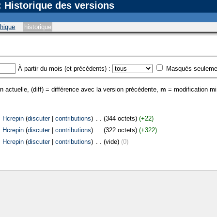
 Historique des versions
phique
historique
À partir du mois (et précédents) :
Masqués seuleme
n actuelle, (diff) = différence avec la version précédente,
m
= modification m
Hcrepin
(
discuter
|
contributions
)
‎
. .
(344 octets)
(+22)
Hcrepin
(
discuter
|
contributions
)
‎
. .
(322 octets)
(+322)
Hcrepin
(
discuter
|
contributions
)
‎
. .
(vide)
(0)