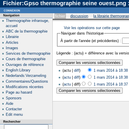
Fichier:Gpso thermographie seine ouest.png :
connexion
Navigation
fichier
discussion
la librairie thermogra
Thermographie infrarouge,
accueil
Voir les opérations sur cette page
ABC de la thermographie
Naviguer dans l'historique
Librairie
À partir de l'année (et précédentes) :
Articles
Images
Légende : (actu) = différence avec la versio
Services de thermographie
Cours de thermographie
Ouvrages de référence
English:Library
(actu |
diff
)
1 mars 2014 à 18:38
‎
Nederlands:Verzameling
(
actu
|
diff
)
1 mars 2014 à 18:38
‎
Commentaires/Questions
(
actu
| diff)
1 mars 2014 à 18:37
‎
Modifications récentes
Page au hasard
Sponsors
Aide
Contacter
Edit menu
Rechercher