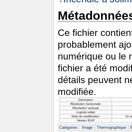
Métadonnée
Ce fichier contie
probablement ajou
numérique ou le nu
fichier a été modi
détails peuvent n
modifiée.
Orientation
Résolution horizontale
Résolution verticale
Logiciel utilisé
Date de modification
24 s
Version EXIF
Catégories
:
Image
Thermographique