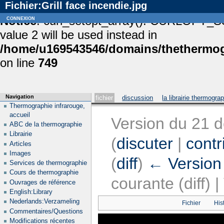
Fichier:Grill face incendie.jpg
Notice
connexion
: curl_setopt_array(): CURLOPT_S
value 2 will be used instead in
/home/u169543546/domains/thethermogr
on line
749
Navigation
fichier
discussion
la librairie thermogra
Thermographie infrarouge,
accueil
Version du 21 
ABC de la thermographie
Librairie
(
discuter
|
contr
Articles
Images
(
diff
)
← Version
Services de thermographie
Cours de thermographie
courante (diff) 
Ouvrages de référence
English:Library
Nederlands:Verzameling
Fichier
His
Commentaires/Questions
Modifications récentes