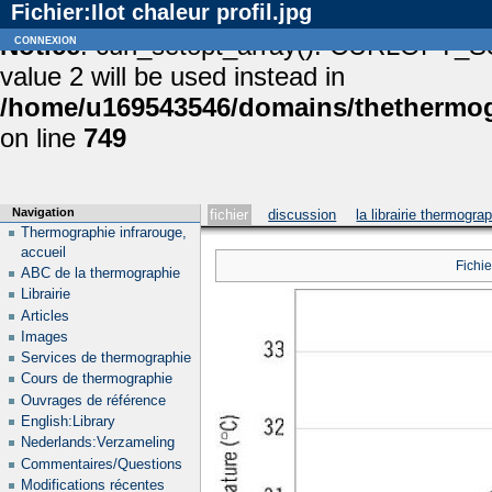
Fichier:Ilot chaleur profil.jpg
Notice
connexion
: curl_setopt_array(): CURLOPT_S
value 2 will be used instead in
/home/u169543546/domains/thethermogr
on line
749
Navigation
fichier
discussion
la librairie thermogra
Thermographie infrarouge,
accueil
Fichie
ABC de la thermographie
Librairie
Articles
Images
Services de thermographie
Cours de thermographie
Ouvrages de référence
English:Library
Nederlands:Verzameling
Commentaires/Questions
Modifications récentes