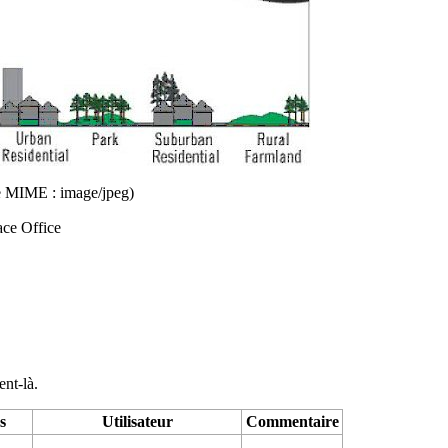
ype MIME : image/jpeg)
ce Office
ent-là.
s
Utilisateur
Commentaire