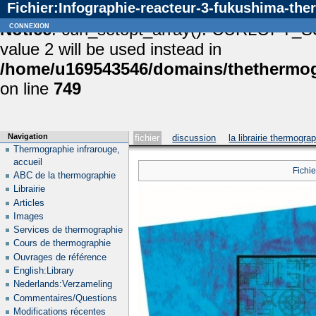
Fichier:Infographie-reacteur-3-fukushima-the
Notice
connexion
: curl_setopt_array(): CURLOPT_S
value 2 will be used instead in
/home/u169543546/domains/thethermogr
on line
749
Navigation
fichier
discussion
la librairie thermogra
Thermographie infrarouge,
accueil
Fichie
ABC de la thermographie
Librairie
Articles
Images
Services de thermographie
Cours de thermographie
Ouvrages de référence
English:Library
Nederlands:Verzameling
Commentaires/Questions
Modifications récentes