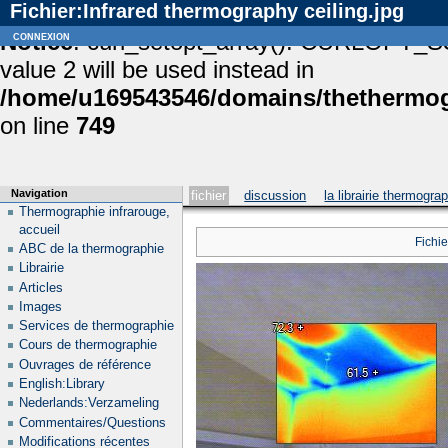
Fichier:Infrared thermography ceiling.jpg
Notice
connexion
: curl_setopt_array(): CURLOPT_S
value 2 will be used instead in
/home/u169543546/domains/thethermogr
on line
749
Navigation
fichier
discussion
la librairie thermogra
Thermographie infrarouge,
accueil
Fichie
ABC de la thermographie
Librairie
Articles
Images
Services de thermographie
Cours de thermographie
Ouvrages de référence
English:Library
Nederlands:Verzameling
Commentaires/Questions
Modifications récentes