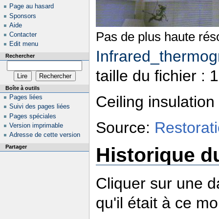
Page au hasard
Sponsors
Aide
Pas de plus haute réso
Contacter
Edit menu
Infrared_thermog
Rechercher
taille du fichier 
Boîte à outils
Ceiling insulation
Pages liées
Suivi des pages liées
Pages spéciales
Source:
Restorat
Version imprimable
Adresse de cette version
Partager
Historique du
Cliquer sur une da
qu'il était à ce m