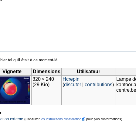
hier tel qu'il était à ce moment-là.
Vignette
Dimensions
Utilisateur
320 × 240
Hcrepin
Lampe de
(29 Kio)
(
discuter
|
contributions
)
kantoorl
centre.b
r.
cation externe
(Consulter
les instructions d'installation
pour plus d'informations)