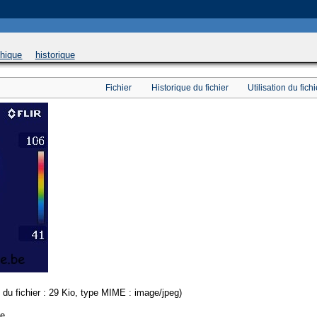
 will be used instead in
/home/u169543546/domains/thethermograpiclibrary.org/public_html/
phique
historique
Fichier
Historique du fichier
Utilisation du fichi
e du fichier : 29 Kio, type MIME : image/jpeg)
ce