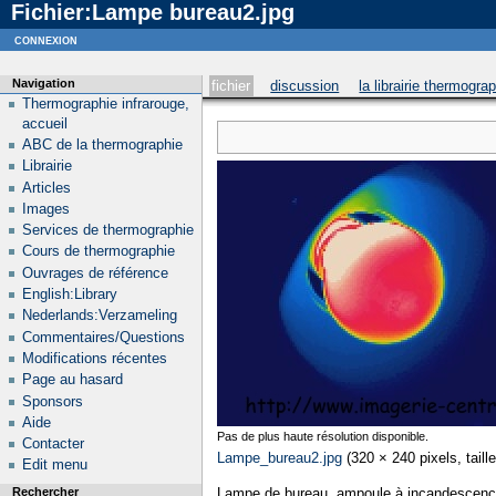
Fichier:Lampe bureau2.jpg
Notice
: curl_setopt_array(): CURLOPT_SSL_VERIFYHOST no longer accepts the value 1, value 2
connexion
Navigation
fichier
discussion
la librairie thermogra
Thermographie infrarouge,
accueil
ABC de la thermographie
Librairie
Articles
Images
Services de thermographie
Cours de thermographie
Ouvrages de référence
English:Library
Nederlands:Verzameling
Commentaires/Questions
Modifications récentes
Page au hasard
Sponsors
Aide
Pas de plus haute résolution disponible.
Contacter
Lampe_bureau2.jpg
‎
(320 × 240 pixels, taill
Edit menu
Lampe de bureau, ampoule à incandescen
Rechercher