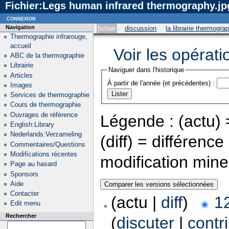
Fichier:Legs human infrared thermography.jpg
connexion
Navigation
fichier
discussion
la librairie thermogra
Thermographie infrarouge,
accueil
Voir les opérati
ABC de la thermographie
Librairie
Naviguer dans l'historique
Articles
À partir de l'année (et précédentes) :
Images
Services de thermographie
Cours de thermographie
Ouvrages de référence
Légende : (actu) =
English:Library
Nederlands:Verzameling
(diff) = différenc
Commentaires/Questions
Modifications récentes
modification min
Page au hasard
Sponsors
Aide
Contacter
(actu |
diff
)
1
Edit menu
Rechercher
(
discuter
|
contr