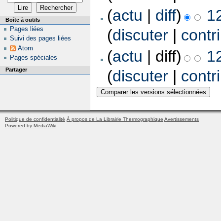
(
actu
|
diff
)
1
Boîte à outils
Pages liées
(
discuter
|
contr
Suivi des pages liées
Atom
(
actu
| diff)
1
Pages spéciales
Partager
(
discuter
|
contr
Politique de confidentialité
À propos de La Librairie Thermographique
Avertissements
Powered by MediaWiki